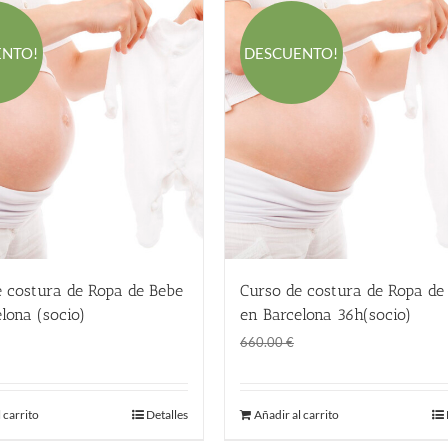
ENTO!
DESCUENTO!
e costura de Ropa de Bebe
Curso de costura de Ropa de
lona (socio)
en Barcelona 36h(socio)
El
El
El
El
145.00
€
360.00
€
660.00
€
precio
precio
precio
precio
original
actual
original
actual
 carrito
Detalles
Añadir al carrito
era:
es:
era:
es:
220.00 €.
145.00 €.
660.00 €.
360.00 €.