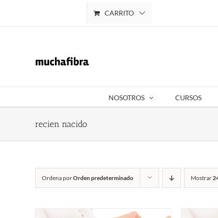
Saltar
CARRITO
Mi cuenta
al
contenido
NOSOTROS
CURSOS
recien nacido
Ordena por
Orden predeterminado
Mostrar
2