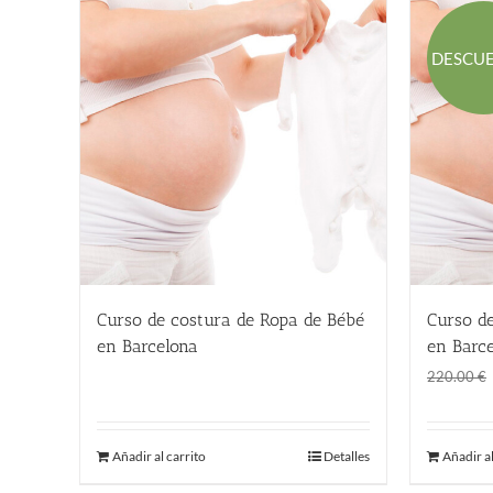
DESCU
Curso de costura de Ropa de Bébé
Curso d
en Barcelona
en Barce
220.00
€
220.00
€
Añadir al carrito
Detalles
Añadir al