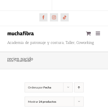
Saltar
CARRITO
Mi cuenta
al
contenido
Facebook
Instagram
Tiktok
Academia de patronaje y costura, Taller, Coworking
recien nacido
Inicio
recien nacido
Ordena por
Fecha
Mostrar
24 productos