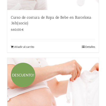
Curso de costura de Ropa de Bebe en Barcelona
36h(socio)
El
El
360.00
€
660.00
€
precio
precio
original
actual
Añadir al carrito
Detalles
era:
es:
660.00 €.
360.00 €.
DESCUENTO!