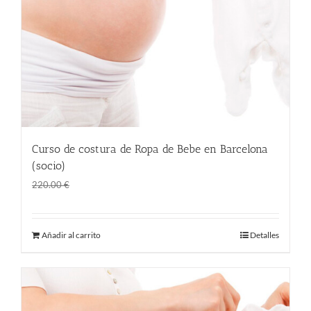
Curso de costura de Ropa de Bebe en Barcelona
(socio)
El
El
145.00
€
220.00
€
precio
precio
original
actual
Añadir al carrito
Detalles
era:
es:
220.00 €.
145.00 €.