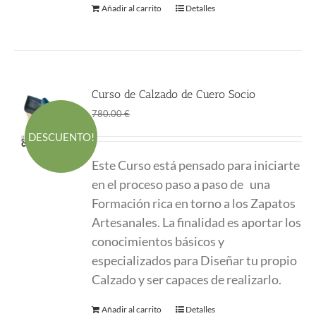
Añadir al carrito
Detalles
Curso de Calzado de Cuero Socio
El
El
1.00
€
780.00
€
precio
precio
DESCUENTO!
original
actual
Este Curso está pensado para iniciarte
era:
es:
en el proceso paso a paso de una
780.00 €.
1.00 €.
Formación
rica en torno a los Zapatos
Artesanales. La finalidad es aportar los
conocimientos
básicos y
especializados para Diseñar tu propio
Calzado y ser capaces de realizarlo.
Añadir al carrito
Detalles