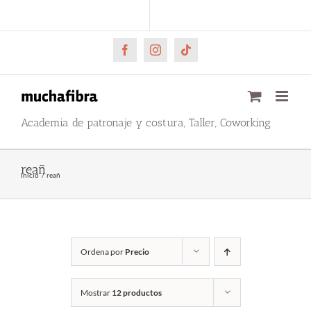
Saltar
CARRITO
Mi cuenta
al
contenido
Facebook
Instagram
Tiktok
Academia de patronaje y costura, Taller, Coworking
reañ
Inicio
reañ
Ordena por
Precio
Mostrar
12 productos