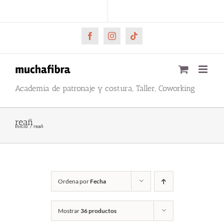
Saltar
CARRITO
Mi cuenta
al
contenido
Facebook
Instagram
Tiktok
Academia de patronaje y costura, Taller, Coworking
reañ
Inicio
reañ
Ordena por
Fecha
Mostrar
36 productos