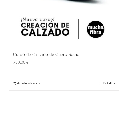
Curso de Calzado de Cuero Socio
El
El
1.00
€
780.00
€
precio
precio
original
actual
Añadir al carrito
Detalles
era:
es:
780.00 €.
1.00 €.