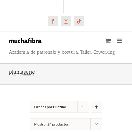
Saltar
CARRITO
Mi cuenta
al
contenido
Facebook
Instagram
Tiktok
Academia de patronaje y costura, Taller, Coworking
plumaserie
Inicio
plumaserie
Ordena por
Puntuar
Mostrar
24 productos