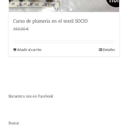
Curso de plumeria en el textil SOCIO
El
El
195.00
€
350.00
€
precio
precio
original
actual
Añadir al carrito
Detalles
era:
es:
350.00 €.
195.00 €.
Encuentra nos en Facebook
Buscar