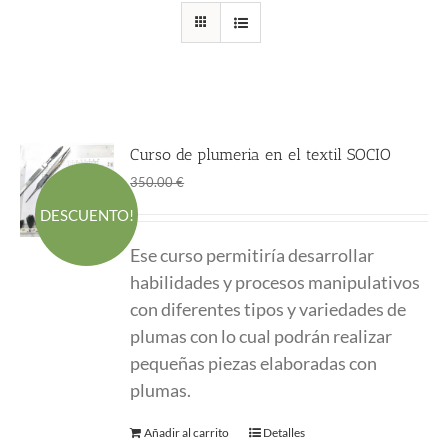
Curso de plumeria en el textil SOCIO
El
El
195.00
€
350.00
€
precio
precio
DESCUENTO!
original
actual
Ese curso permitiría desarrollar
era:
es:
habilidades y procesos manipulativos
350.00 €.
195.00 €.
con diferentes tipos y variedades de
plumas con lo cual podrán realizar
pequeñas piezas elaboradas con
plumas.
Añadir al carrito
Detalles