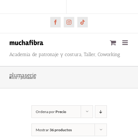
Saltar
CARRITO
Mi cuenta
al
contenido
Facebook
Instagram
Tiktok
Academia de patronaje y costura, Taller, Coworking
plumaserie
Inicio
plumaserie
Ordena por
Precio
Mostrar
36 productos