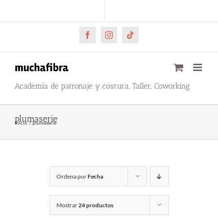
Saltar
CARRITO
Mi cuenta
al
contenido
Facebook
Instagram
Tiktok
Academia de patronaje y costura, Taller, Coworking
plumaserie
Inicio
plumaserie
Ordena por
Fecha
Mostrar
24 productos