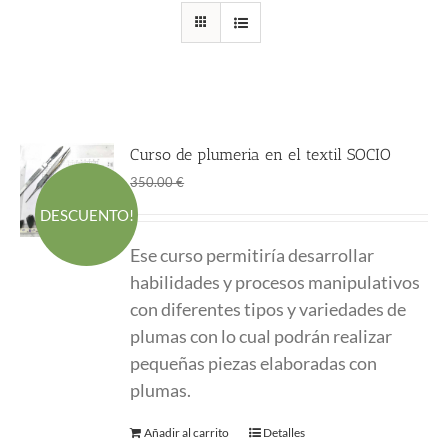
Curso de plumeria en el textil SOCIO
El
El
195.00
€
350.00
€
precio
precio
DESCUENTO!
original
actual
Ese curso permitiría desarrollar
era:
es:
habilidades y procesos manipulativos
350.00 €.
195.00 €.
con diferentes tipos y variedades de
plumas con lo cual podrán realizar
pequeñas piezas elaboradas con
plumas.
Añadir al carrito
Detalles