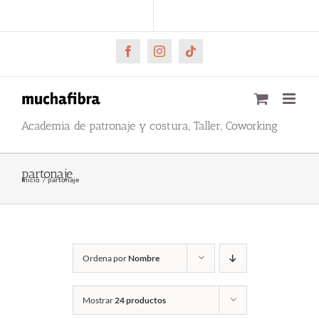
Saltar
CARRITO
Mi cuenta
al
contenido
Facebook
Instagram
Tiktok
Academia de patronaje y costura, Taller, Coworking
partonaje
Inicio
partonaje
Ordena por
Nombre
Mostrar
24 productos