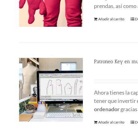
prendas, asi como 
Añadir al carrito
D
Patroneo Key en mu
500.00
€
Ahora tienes la ca
tener que invertir
ordenador
gracias
Añadir al carrito
D