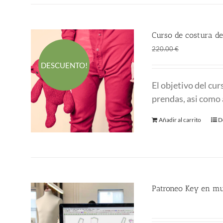
Curso de costura de
El
El
145.00
€
220.00
€
precio
p
DESCUENTO!
original
a
El objetivo del cu
era:
es
prendas, asi como 
220.00 €.
1
Añadir al carrito
D
Patroneo Key en mu
357.00
€