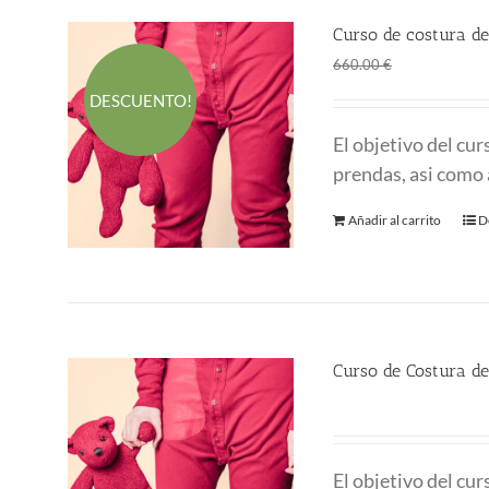
Curso de costura de
El
El
360.00
€
660.00
€
precio
p
DESCUENTO!
original
a
El objetivo del cu
era:
es
prendas, asi como 
660.00 €.
3
Añadir al carrito
D
Curso de Costura d
220.00
€
El objetivo del cu