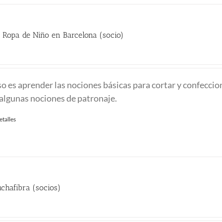
 Ropa de Niño en Barcelona (socio)
recio
ctual
rso es aprender las nociones básicas para cortar y confeccio
:
algunas nociones de patronaje.
45.00 €.
etalles
chafibra (socios)