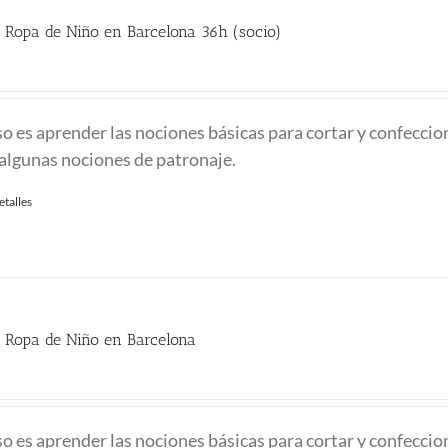
 Ropa de Niño en Barcelona 36h (socio)
recio
ctual
rso es aprender las nociones básicas para cortar y confeccio
:
algunas nociones de patronaje.
60.00 €.
etalles
e Ropa de Niño en Barcelona
rso es aprender las nociones básicas para cortar y confeccio