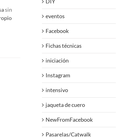
DIY
sa
sin
eventos
ropio
Facebook
Fichas técnicas
iniciación
Instagram
intensivo
jaqueta de cuero
NewFromFacebook
Pasarelas/Catwalk