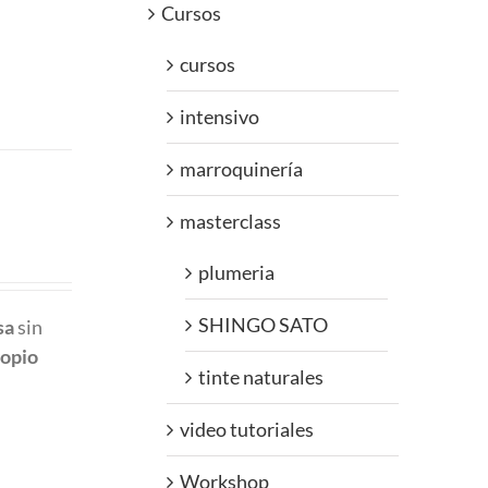
Cursos
cursos
intensivo
marroquinería
masterclass
plumeria
SHINGO SATO
sa
sin
ropio
tinte naturales
video tutoriales
Workshop