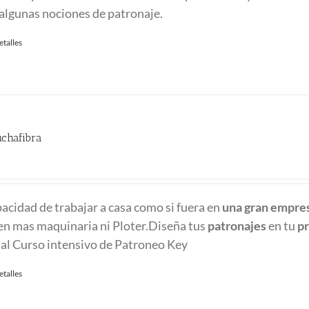
algunas nociones de patronaje.
etalles
chafibra
pacidad de trabajar a casa como si fuera en
una gran empre
 en mas maquinaria ni Ploter.Diseña tus
patronajes
en tu
p
 al Curso intensivo de Patroneo Key
etalles