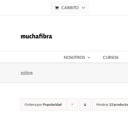
Saltar
CARRITO
Mi cuenta
al
contenido
NOSOTROS
CURSOS
niños
Ordena por
Popularidad
Mostrar
12 producto