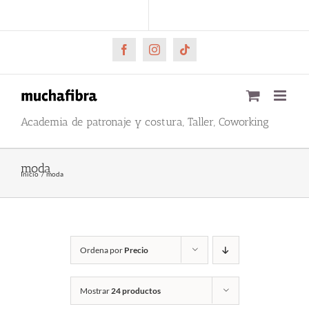
Saltar
CARRITO
Mi cuenta
al
contenido
Facebook
Instagram
Tiktok
Academia de patronaje y costura, Taller, Coworking
moda
Inicio
moda
Ordena por
Precio
Mostrar
24 productos