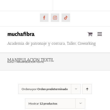
Saltar
CARRITO
Mi cuenta
al
contenido
Facebook
Instagram
Tiktok
Academia de patronaje y costura, Taller, Coworking
MANIPULACION TEXTIL
Inicio
MANIPULACION TEXTIL
Ordena por
Orden predeterminado
Mostrar
12 productos