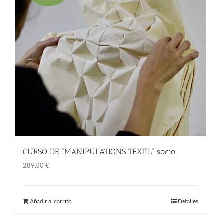
CURSO DE “MANIPULATIONS TEXTIL” socio
El
El
169.00
€
289.00
€
precio
precio
original
actual
Añadir al carrito
Detalles
era:
es:
289.00 €.
169.00 €.