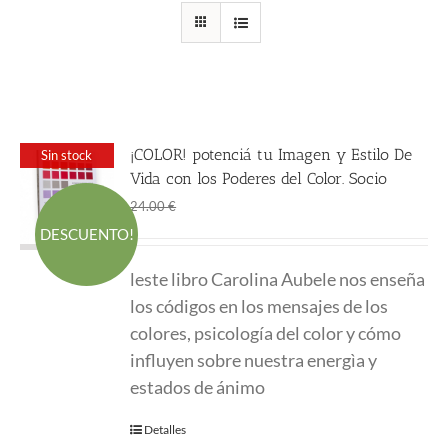
¡COLOR! potenciá tu Imagen y Estilo De
Sin stock
Vida con los Poderes del Color. Socio
El
El
18.00
€
24.00
€
precio
precio
DESCUENTO!
original
actual
leste libro Carolina Aubele nos enseña
era:
es:
los códigos en los mensajes de los
24.00 €.
18.00 €.
colores, psicología del color y cómo
influyen sobre nuestra energìa y
estados de ánimo
Detalles