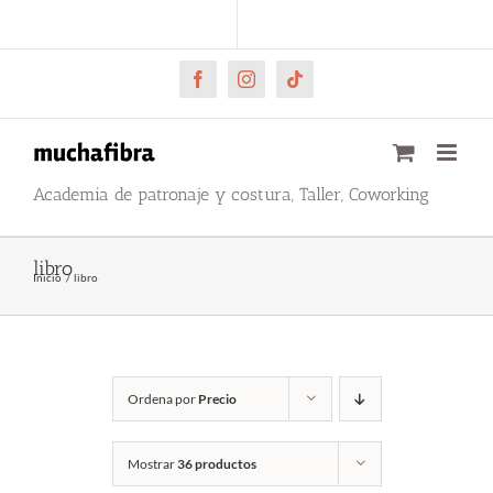
Saltar
CARRITO
Mi cuenta
al
contenido
Facebook
Instagram
Tiktok
Academia de patronaje y costura, Taller, Coworking
libro
Inicio
libro
Ordena por
Precio
Mostrar
36 productos