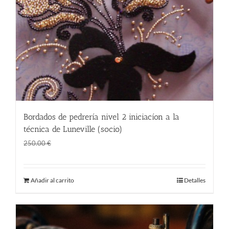
Bordados de pedrería nivel 2 iniciacíon a la
técnica de Luneville (socio)
El
El
188.00
€
250.00
€
precio
precio
original
actual
Añadir al carrito
Detalles
era:
es:
250.00 €.
188.00 €.