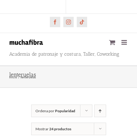
Saltar
CARRITO
Mi cuenta
al
contenido
Facebook
Instagram
Tiktok
Academia de patronaje y costura, Taller, Coworking
lenteruelas
Inicio
lenteruelas
Ordena por
Popularidad
Mostrar
24 productos