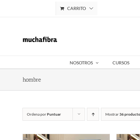
Saltar
CARRITO
Mi cuenta
al
contenido
NOSOTROS
CURSOS
hombre
Ordena por
Puntuar
Mostrar
36 producto