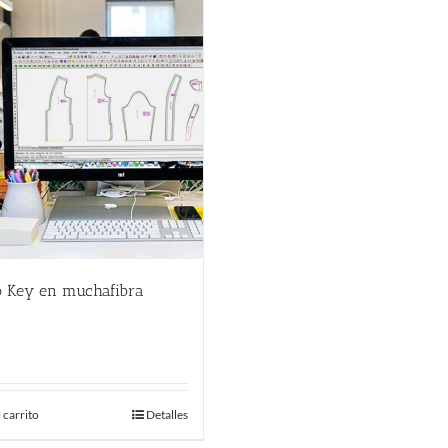
o Key en muchafibra
€
 carrito
Detalles