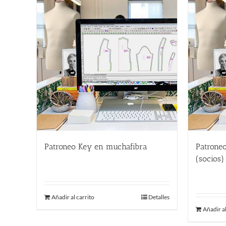
Patroneo Key en muchafibra
Patrone
500.00
€
(socios)
357.00
Añadir al carrito
Detalles
Añadir al