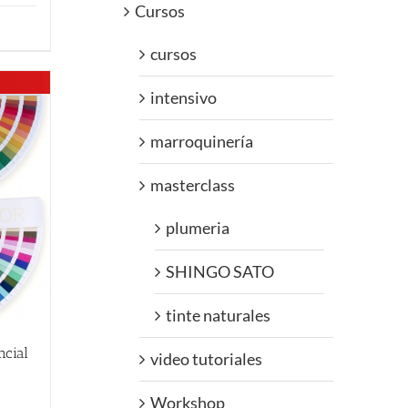
Cursos
cursos
intensivo
marroquinería
masterclass
plumeria
SHINGO SATO
tinte naturales
ncial
video tutoriales
Workshop