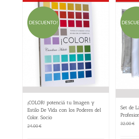
DESCUENTO!
DESCU
¡COLOR! potenciá tu Imagen y
Set de L
Estilo De Vida con los Poderes del
Profesion
Color. Socio
32.00
€
El
El
18.00
€
24.00
€
precio
precio