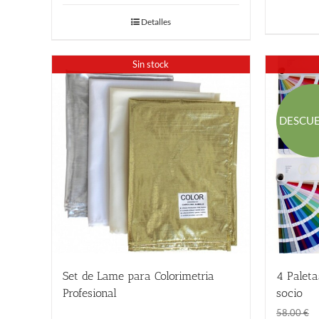
original
actual
Detalles
era:
es:
24.00 €.
18.00 €.
Sin stock
DESCU
4 Paleta
Set de Lame para Colorimetria
socio
Profesional
32.00
€
58.00
€