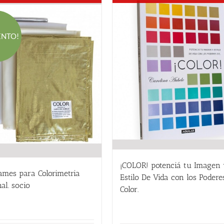
ENTO!
¡COLOR! potenciá tu Imagen
ames para Colorimetria
Estilo De Vida con los Podere
al. socio
Color.
El
El
24.00
€
24.00
€
precio
precio