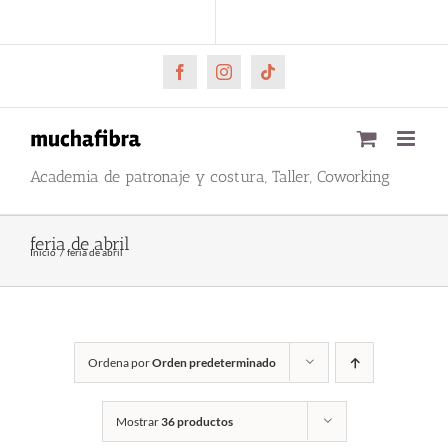
Saltar
CARRITO
Mi cuenta
al
contenido
Facebook
Instagram
Tiktok
Academia de patronaje y costura, Taller, Coworking
feria de abril
Inicio
feria de abril
Ordena por
Orden predeterminado
Mostrar
36 productos