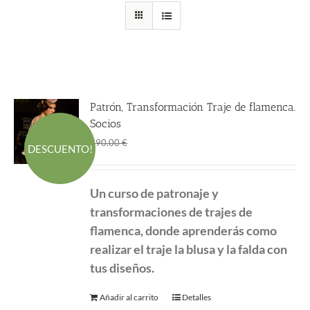
Patrón, Transformación Traje de flamenca.
Socios
El
El
190.00
€
290.00
€
DESCUENTO!
precio
precio
original
actual
Un curso de patronaje y
era:
es:
transformaciones de
trajes de
290.00 €.
190.00 €.
flamenca, donde aprenderás como
realizar el traje la blusa y la falda con
tus diseños.
Añadir al carrito
Detalles