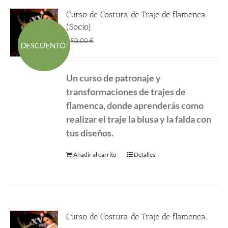
Curso de Costura de Traje de flamenca.
(Socio)
El
El
360.00
€
450.00
€
DESCUENTO!
precio
precio
original
actual
Un curso de patronaje y
era:
es:
transformaciones de
trajes de
450.00 €.
360.00 €.
flamenca, donde aprenderás como
realizar el traje la blusa y la falda con
tus diseños.
Añadir al carrito
Detalles
Curso de Costura de Traje de flamenca.