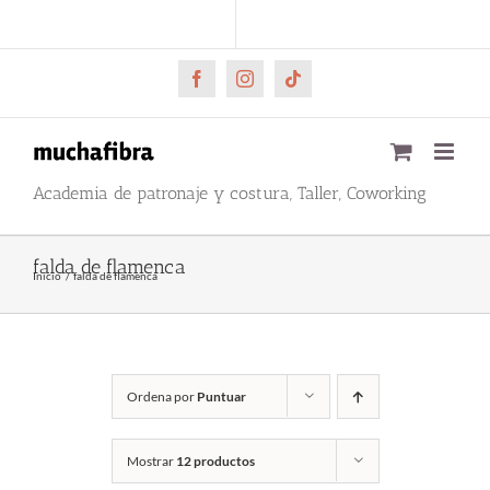
Saltar
CARRITO
Mi cuenta
al
contenido
Facebook
Instagram
Tiktok
Academia de patronaje y costura, Taller, Coworking
falda de flamenca
Inicio
falda de flamenca
Ordena por
Puntuar
Mostrar
12 productos