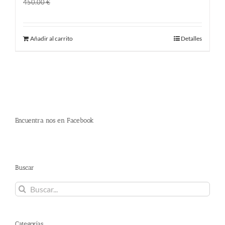
El
El
360.00
€
450.00
€
precio
precio
original
actual
Añadir al carrito
Detalles
era:
es:
450.00 €.
360.00 €.
Encuentra nos en Facebook
Buscar
Buscar:
Categorías