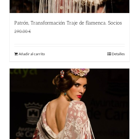
Patrón, Transformación Traje de flamenca. Socios
El
El
190.00
€
290.00
€
precio
precio
original
actual
Añadir al carrito
Detalles
era:
es:
290.00 €.
190.00 €.