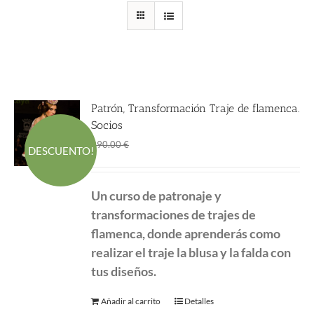
Patrón, Transformación Traje de flamenca.
Socios
El
El
190.00
€
290.00
€
DESCUENTO!
precio
precio
original
actual
Un curso de patronaje y
era:
es:
transformaciones de
trajes de
290.00 €.
190.00 €.
flamenca, donde aprenderás como
realizar el traje la blusa y la falda con
tus diseños.
Añadir al carrito
Detalles