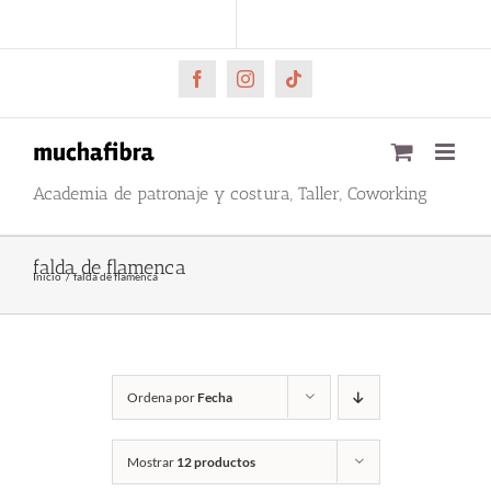
Saltar
CARRITO
Mi cuenta
al
contenido
Facebook
Instagram
Tiktok
Academia de patronaje y costura, Taller, Coworking
falda de flamenca
Inicio
falda de flamenca
Ordena por
Fecha
Mostrar
12 productos