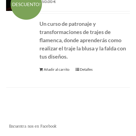
El
El
360.00
€
450.00
€
DESCUENTO!
precio
precio
original
actual
Un curso de patronaje y
era:
es:
transformaciones de
trajes de
450.00 €.
360.00 €.
flamenca, donde aprenderás como
realizar el traje la blusa y la falda con
tus diseños.
Añadir al carrito
Detalles
Encuentra nos en Facebook