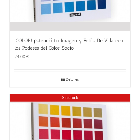
¡COLOR! potenciá tu Imagen y Estilo De Vida con
los Poderes del Color. Socio
El
El
18.00
€
24.00
€
precio
precio
original
actual
Detalles
era:
es:
24.00 €.
18.00 €.
Sin stock