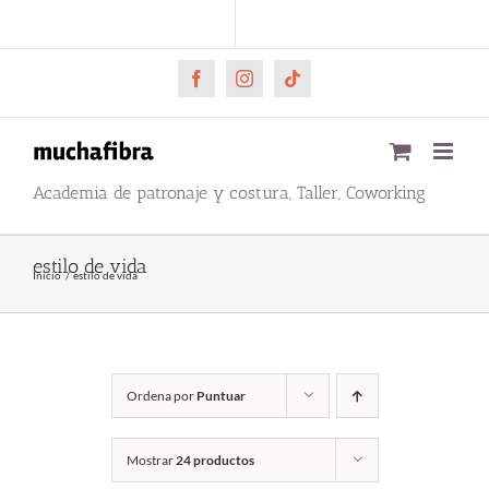
Saltar
CARRITO
Mi cuenta
al
contenido
Facebook
Instagram
Tiktok
Academia de patronaje y costura, Taller, Coworking
estilo de vida
Inicio
estilo de vida
Ordena por
Puntuar
Mostrar
24 productos