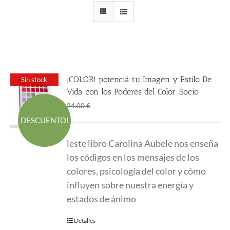
¡COLOR! potenciá tu Imagen y Estilo De
Sin stock
Vida con los Poderes del Color. Socio
El
El
18.00
€
24.00
€
precio
precio
DESCUENTO!
original
actual
leste libro Carolina Aubele nos enseña
era:
es:
los códigos en los mensajes de los
24.00 €.
18.00 €.
colores, psicología del color y cómo
influyen sobre nuestra energìa y
estados de ánimo
Detalles