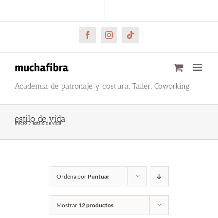
Saltar
CARRITO
Mi cuenta
al
contenido
Facebook
Instagram
Tiktok
Academia de patronaje y costura, Taller, Coworking
estilo de vida
Inicio
estilo de vida
Ordena por
Puntuar
Mostrar
12 productos