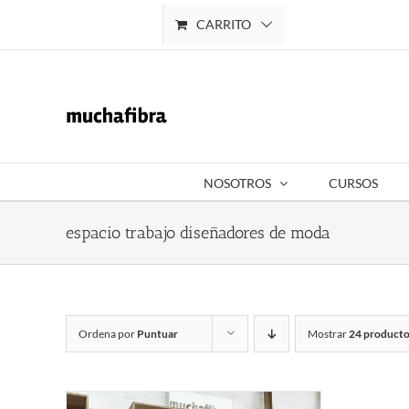
Saltar
CARRITO
Mi cuenta
al
contenido
NOSOTROS
CURSOS
espacio trabajo diseñadores de moda
Ordena por
Puntuar
Mostrar
24 producto