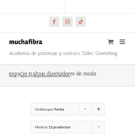
Saltar
CARRITO
Mi cuenta
al
contenido
Facebook
Instagram
Tiktok
Academia de patronaje y costura, Taller, Coworking
espacio trabajo diseñadores de moda
Inicio
espacio trabajo diseñadores de moda
Ordena por
Fecha
Mostrar
12 productos