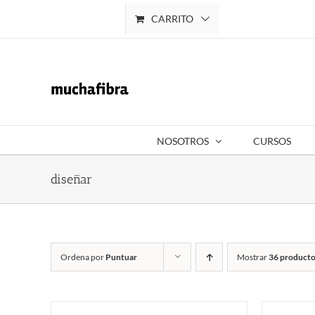
Saltar
CARRITO
Mi cuenta
al
contenido
NOSOTROS
CURSOS
diseñar
Ordena por
Puntuar
Mostrar
36 producto