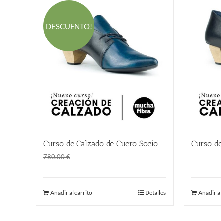
DESCUENTO!
Curso de Calzado de Cuero Socio
Curso d
El
El
1.00
€
780.00
780.00
€
precio
precio
original
actual
Añadir al carrito
Detalles
Añadir al
era:
es:
780.00 €.
1.00 €.