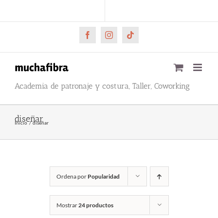
Saltar
CARRITO
Mi cuenta
al
contenido
Facebook
Instagram
Tiktok
Academia de patronaje y costura, Taller, Coworking
diseñar
Inicio
diseñar
Ordena por
Popularidad
Mostrar
24 productos