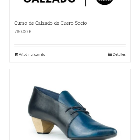
Curso de Calzado de Cuero Socio
El
El
1.00
€
780.00
€
precio
precio
original
actual
Añadir al carrito
Detalles
era:
es:
780.00 €.
1.00 €.