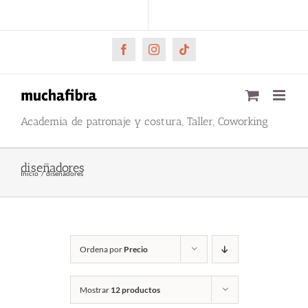
Saltar
CARRITO
Mi cuenta
al
contenido
Facebook
Instagram
Tiktok
Academia de patronaje y costura, Taller, Coworking
diseñadores
Inicio
diseñadores
Ordena por
Precio
Mostrar
12 productos