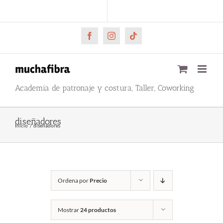
Saltar
CARRITO
Mi cuenta
al
contenido
Facebook
Instagram
Tiktok
Academia de patronaje y costura, Taller, Coworking
diseñadores
Inicio
diseñadores
Ordena por
Precio
Mostrar
24 productos