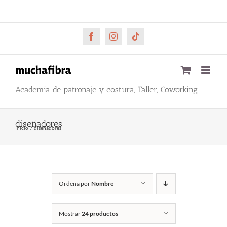
Saltar
CARRITO
Mi cuenta
al
contenido
Facebook
Instagram
Tiktok
Academia de patronaje y costura, Taller, Coworking
diseñadores
Inicio
diseñadores
Ordena por
Nombre
Mostrar
24 productos