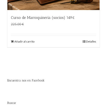
Curso de Marroquineria (socios) 149€
El
El
149.00
€
225.00
€
precio
precio
original
actual
Añadir al carrito
Detalles
era:
es:
225.00 €.
149.00 €.
Encuentra nos en Facebook
Buscar