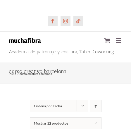
Saltar
CARRITO
Mi cuenta
al
contenido
Facebook
Instagram
Tiktok
Academia de patronaje y costura, Taller, Coworking
curso creativo barcelona
Inicio
curso creativo barcelona
Ordena por
Fecha
Mostrar
12 productos