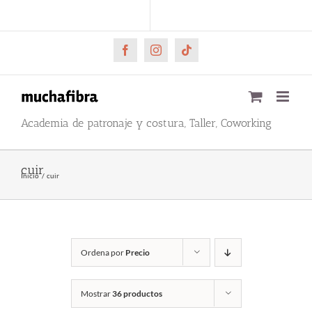
Saltar
CARRITO
Mi cuenta
al
contenido
Facebook
Instagram
Tiktok
Academia de patronaje y costura, Taller, Coworking
cuir
Inicio
cuir
Ordena por
Precio
Mostrar
36 productos