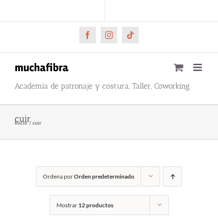
Saltar
CARRITO
Mi cuenta
al
contenido
Facebook
Instagram
Tiktok
Academia de patronaje y costura, Taller, Coworking
cuir
Inicio
cuir
Ordena por
Orden predeterminado
Mostrar
12 productos