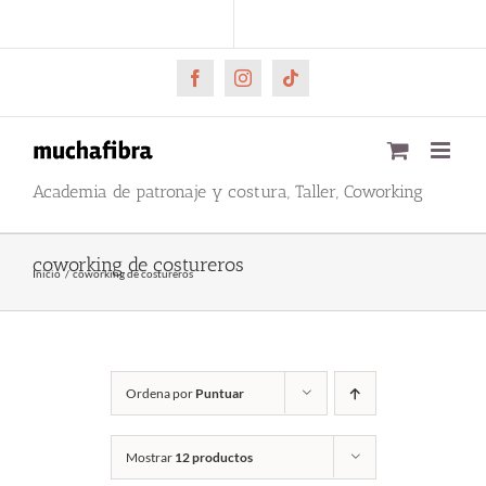
Saltar
CARRITO
Mi cuenta
al
contenido
Facebook
Instagram
Tiktok
Academia de patronaje y costura, Taller, Coworking
coworking de costureros
Inicio
coworking de costureros
Ordena por
Puntuar
Mostrar
12 productos