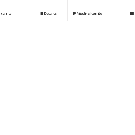
original
actual
 carrito
Detalles
Añadir al carrito
era:
es:
55.00 €.
45.00 €.