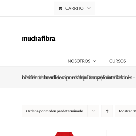
Saltar
CARRITO
Mi cuenta
al
contenido
NOSOTROS
CURSOS
costura-basica-aprender- barcelona-bikini-confeccíon-coser-cursos-Lencería-taller-bikini-a-medida-curso-patronaje-bañadores-molderia-confeccion-bikini-ropa-interior
Ordena por
Orden predeterminado
Mostrar
3