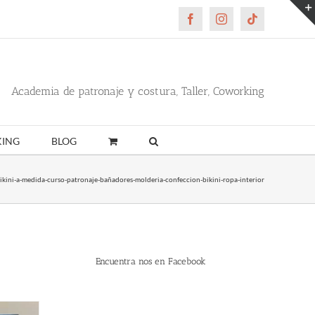
Facebook
Instagram
Tiktok
Academia de patronaje y costura, Taller, Coworking
ING
BLOG
bikini-a-medida-curso-patronaje-bañadores-molderia-confeccion-bikini-ropa-interior
Encuentra nos en Facebook