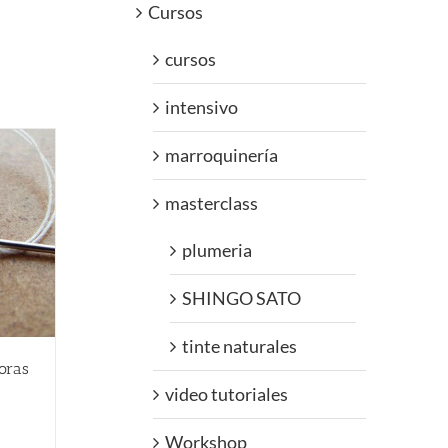
Cursos
cursos
intensivo
marroquinería
masterclass
plumeria
SHINGO SATO
tinte naturales
horas
video tutoriales
Workshop