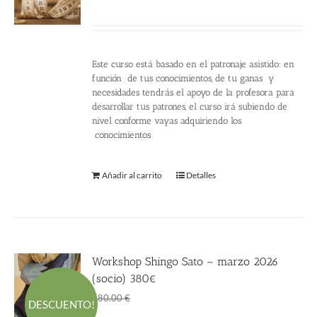
360.00
€
Este curso está basado en el patronaje asistido: en
función de tus conocimientos, de tu ganas y
necesidades tendrás el apoyo de la profesora para
desarrollar tus patrones, el curso irá subiendo de
nivel conforme vayas adquiriendo los
conocimientos
Añadir al carrito
Detalles
Workshop Shingo Sato – marzo 2026
(socio) 380€
El
El
380.00
€
580.00
€
DESCUENTO!
precio
precio