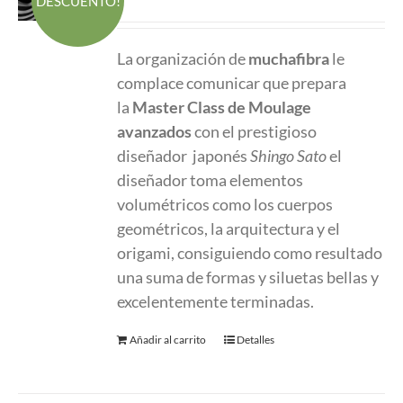
DESCUENTO!
precio
precio
original
actual
La organización de
muchafibra
le
era:
es:
complace comunicar que prepara
320.00 €.
270.00 €.
la
Master Class
de Moulage
avanzados
con el prestigioso
diseñador japonés
Shingo Sato
el
diseñador toma elementos
volumétricos como los cuerpos
geométricos, la arquitectura y el
origami, consiguiendo como resultado
una suma de formas y siluetas bellas y
excelentemente terminadas.
Añadir al carrito
Detalles