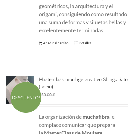
geométricos, la arquitectura y el
origami, consiguiendo como resultado
una suma de formas y siluetas bellas y
excelentemente terminadas.
Añadir al carrito
Detalles
Masterclass moulage creativo Shingo Sato
(socio)
El
El
280.00
€
350.00
€
DESCUENTO!
precio
precio
original
actual
La organización de
muchafibra
le
era:
es:
complace comunicar que prepara
350.00 €.
280.00 €.
la
MasterClass
de Moulage