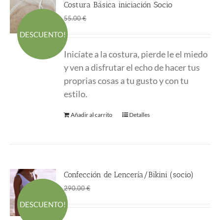
Costura Básica iniciación Socio
El
El
45.00
€
55.00
€
precio
precio
DESCUENTO!
original
actual
Inicíate a la costura, pierde le el miedo
era:
es:
y ven a disfrutar el echo de hacer tus
55.00 €.
45.00 €.
proprias cosas a tu gusto y con tu
estilo.
Añadir al carrito
Detalles
Confección de Lencería/Bikini (socio)
El
El
161.50
€
290.00
€
precio
precio
DESCUENTO!
original
actual