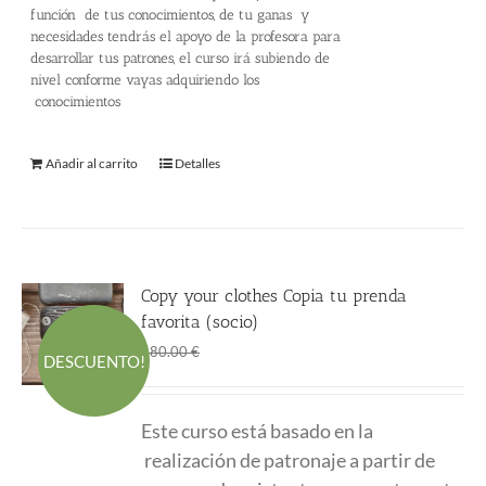
220.00 €.
145.00 €.
función de tus conocimientos, de tu ganas y
necesidades tendrás el apoyo de la profesora para
desarrollar tus patrones, el curso irá subiendo de
nivel conforme vayas adquiriendo los
conocimientos
Añadir al carrito
Detalles
Copy your clothes Copia tu prenda
favorita (socio)
El
El
120.00
€
180.00
€
DESCUENTO!
precio
precio
original
actual
Este curso está basado en la
era:
es:
realización de patronaje a partir de
180.00 €.
120.00 €.