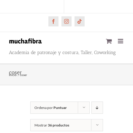
Saltar
CARRITO
Mi cuenta
al
contenido
Facebook
Instagram
Tiktok
Academia de patronaje y costura, Taller, Coworking
coser
Inicio
coser
Ordena por
Puntuar
Mostrar
36 productos