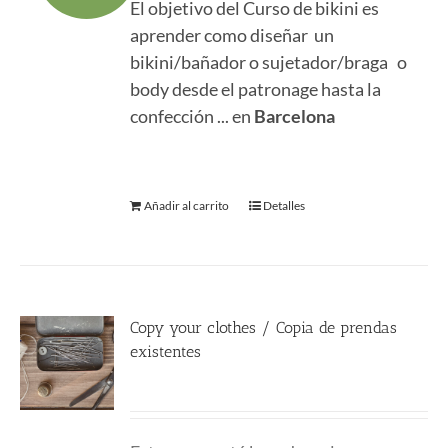
El objetivo del Curso de bikini es
era:
es:
aprender como diseñar un
290.00 €.
161.50 €.
bikini/bañador o sujetador/braga o
body desde el patronage hasta la
confección ... en
Barcelona
Añadir al carrito
Detalles
Copy your clothes / Copia de prendas
existentes
180.00
€