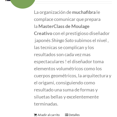
original
actual
La organización de
muchafibra
le
era:
es:
complace comunicar que prepara
580.00 €.
380.00 €.
la
MasterClass
de Moulage
Creativo
con el prestigioso diseñador
japonés
Shingo Sato
subimos el nivel ,
las tecnicas se complican y los
resultados son cada vez mas
espectaculares ! el diseñador toma
elementos volumétricos como los
cuerpos geométricos, la arquitectura y
el origami, consiguiendo como
resultado una suma de formas y
siluetas bellas y excelentemente
terminadas.
Añadir al carrito
Detalles