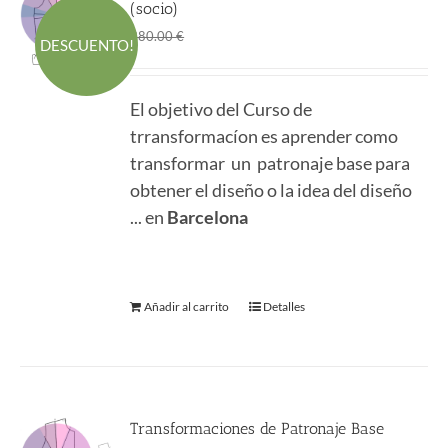
(socio)
El
El
298.00
€
380.00
€
DESCUENTO!
precio
precio
original
actual
El objetivo del Curso de
era:
es:
trransformacíon es aprender como
380.00 €.
298.00 €.
transformar un patronaje base para
obtener el diseño o la idea del diseño
... en
Barcelona
Añadir al carrito
Detalles
Transformaciones de Patronaje Base