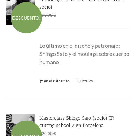
socio)
El
El
400.00
€
590.00
€
DESCUENTO!
precio
precio
original
actual
era:
es:
Lo último en el diseño y patronaje :
590.00 €.
400.00 €.
Shingo Sato y el moulage sobre cuerpo
humano
Añadir al carrito
Detalles
Masterclass Shingo Sato (socio) TR
cutting school 2 en Barcelona
El
El
270.00
€
320.00
€