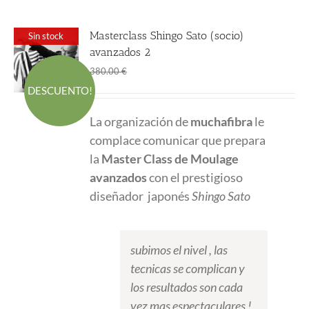
Masterclass Shingo Sato (socio)
Sin stock
avanzados 2
El
El
270.00
€
380.00
€
precio
precio
DESCUENTO!
original
actual
La organización de
muchafibra
le
era:
es:
complace comunicar que prepara
380.00 €.
270.00 €.
la
Master Class
de Moulage
avanzados
con el prestigioso
diseñador japonés
Shingo Sato
subimos el nivel , las
tecnicas se complican y
los resultados son cada
vez mas espectaculares !