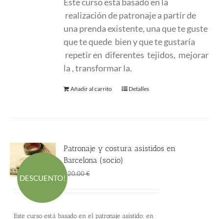
Este curso está basado en la
realización de patronaje a partir de
una prenda existente, una que te guste
que te quede bien y que te gustaría
repetir en diferentes tejidos, mejorar
la , transformar la.
Añadir al carrito
Detalles
Patronaje y costura asistidos en
Barcelona (socio)
El
El
145.00
€
220.00
€
DESCUENTO!
precio
precio
original
actual
era:
es:
Este curso está basado en el patronaje asistido: en