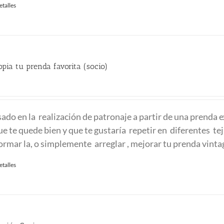
etalles
opia tu prenda favorita (socio)
recio
ctual
sado en la realización de patronaje a partir de una prenda e
:
ue te quede bien y que te gustaría repetir en diferentes tej
20.00 €.
formar la, o simplemente arreglar , mejorar tu prenda vinta
etalles