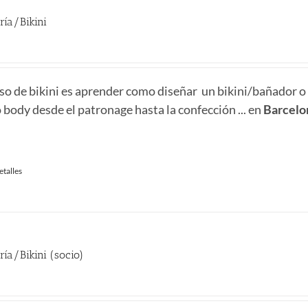
ría/Bikini
rso de bikini es aprender como diseñar un bikini/bañador o
body desde el patronage hasta la confección ... en
Barcelo
etalles
ía/Bikini (socio)
recio