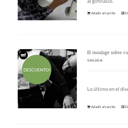
al gimnasio.
Añadir al carrito
D
El moulage sobre cu
El
El
400.00
€
590.00
€
precio
p
DESCUENTO!
original
a
era:
es
Lo último en el di
590.00 €.
4
Añadir al carrito
D