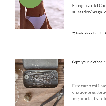
original
a
El objetivo del Cu
era:
es
sujetador/braga o 
290.00 €.
1
Añadir al carrito
D
Copy your clothes /
180.00
€
Este curso está ba
una que te guste q
mejorar la , transf