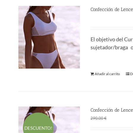
Confección de Lence
290.00
€
El objetivo del Cu
sujetador/braga o 
Añadir al carrito
D
Confección de Lencer
El
El
161.50
€
290.00
€
precio
p
DESCUENTO!