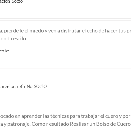
ación Socio
io
al
ra, pierde le el miedo y ven a disfrutar el echo de hacer tus 
con tu estilo.
0 €.
etalles
Barcelona 4h No SOCIO
ocado en aprender las técnicas para trabajar el cuero y por
ra y patronaje. Como r esultado Realisar un Bolso de Cuero