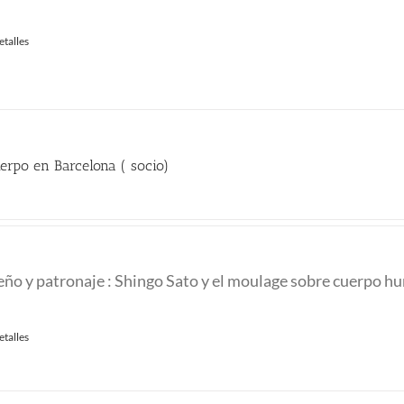
etalles
erpo en Barcelona ( socio)
recio
ctual
:
seño y patronaje : Shingo Sato y el moulage sobre cuerpo 
00.00 €.
etalles