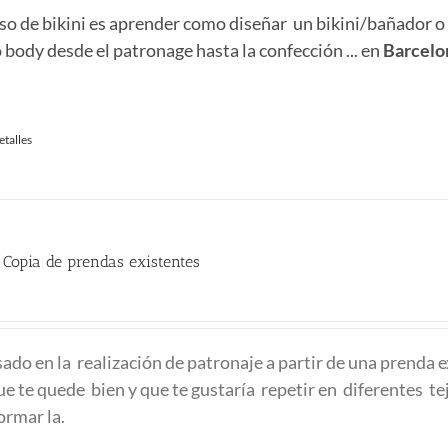
ctual
rso de bikini es aprender como diseñar un bikini/bañador o
:
body desde el patronage hasta la confección ... en
Barcelo
61.50 €.
etalles
 Copia de prendas existentes
sado en la realización de patronaje a partir de una prenda e
ue te quede bien y que te gustaría repetir en diferentes te
ormar la.