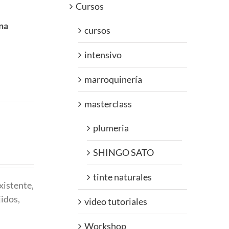
Cursos
na
cursos
intensivo
marroquinería
masterclass
plumeria
SHINGO SATO
tinte naturales
xistente,
jidos,
video tutoriales
Workshop