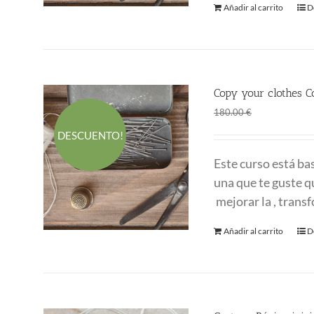
Añadir al carrito
D
Copy your clothes C
El
El
120.00
€
180.00
€
precio
p
DESCUENTO!
original
a
Este curso está ba
era:
es
una que te guste q
180.00 €.
1
mejorar la , trans
Añadir al carrito
D