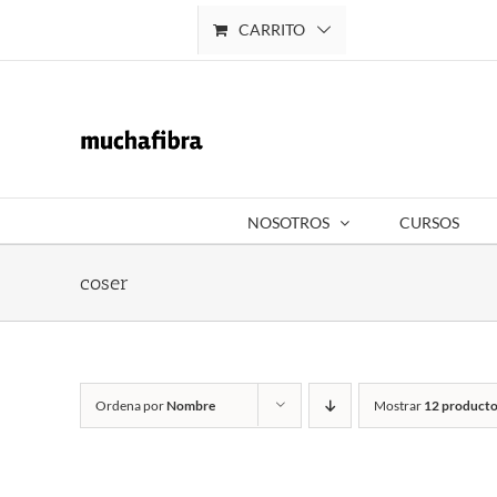
Saltar
CARRITO
Mi cuenta
al
contenido
NOSOTROS
CURSOS
coser
Ordena por
Nombre
Mostrar
12 producto