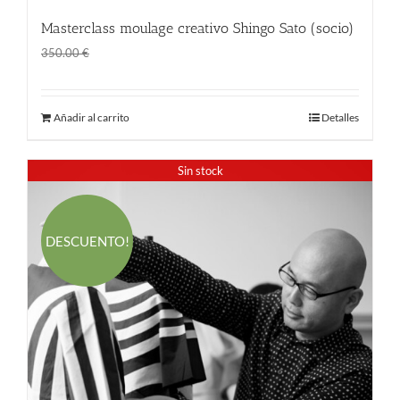
Masterclass moulage creativo Shingo Sato (socio)
El
El
280.00
€
350.00
€
precio
precio
original
actual
Añadir al carrito
Detalles
era:
es:
350.00 €.
280.00 €.
Sin stock
DESCUENTO!