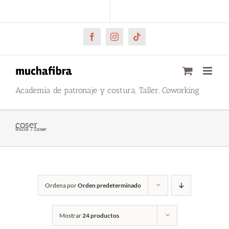
Saltar
CARRITO
Mi cuenta
al
contenido
Facebook
Instagram
Tiktok
Academia de patronaje y costura, Taller, Coworking
coser
Inicio
coser
Ordena por
Orden predeterminado
Mostrar
24 productos