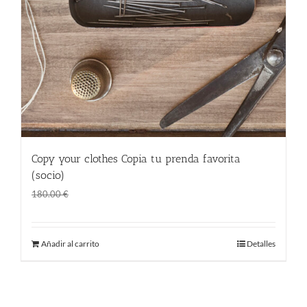
Copy your clothes Copia tu prenda favorita
(socio)
El
El
120.00
€
180.00
€
precio
precio
original
actual
Añadir al carrito
Detalles
era:
es:
180.00 €.
120.00 €.