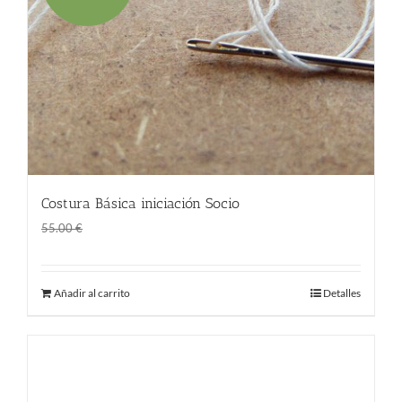
Costura Básica iniciación Socio
El
El
45.00
€
55.00
€
precio
precio
original
actual
Añadir al carrito
Detalles
era:
es:
55.00 €.
45.00 €.