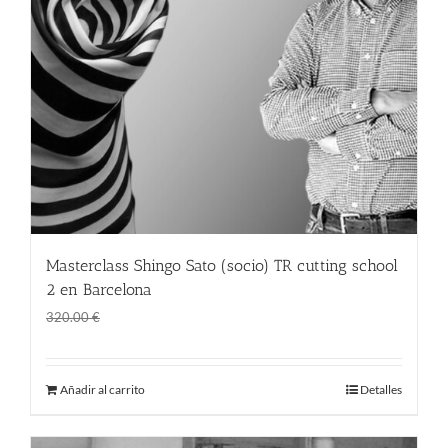
Masterclass Shingo Sato (socio) TR cutting school
2 en Barcelona
El
El
270.00
€
320.00
€
precio
precio
original
actual
Añadir al carrito
Detalles
era:
es:
320.00 €.
270.00 €.