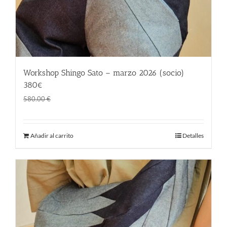
Workshop Shingo Sato – marzo 2026 (socio)
380€
El
El
380.00
€
580.00
€
precio
precio
original
actual
Añadir al carrito
Detalles
era:
es:
580.00 €.
380.00 €.