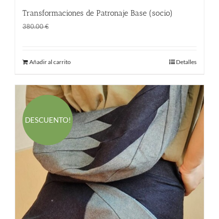
Transformaciones de Patronaje Base (socio)
El
El
298.00
€
380.00
€
precio
precio
original
actual
Añadir al carrito
Detalles
era:
es:
380.00 €.
298.00 €.
DESCUENTO!