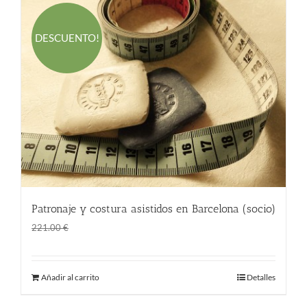
DESCUENTO!
Patronaje y costura asistidos en Barcelona (socio)
El
El
146.00
€
221.00
€
precio
precio
original
actual
Añadir al carrito
Detalles
era:
es:
221.00 €.
146.00 €.