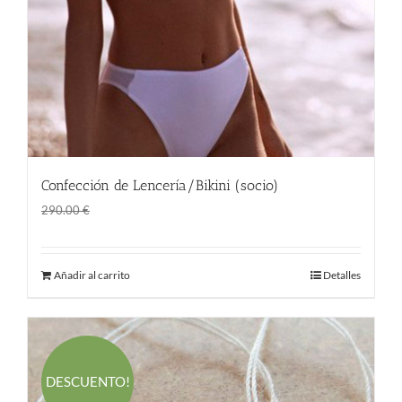
Confección de Lencería/Bikini (socio)
El
El
161.50
€
290.00
€
precio
precio
original
actual
Añadir al carrito
Detalles
era:
es:
290.00 €.
161.50 €.
DESCUENTO!