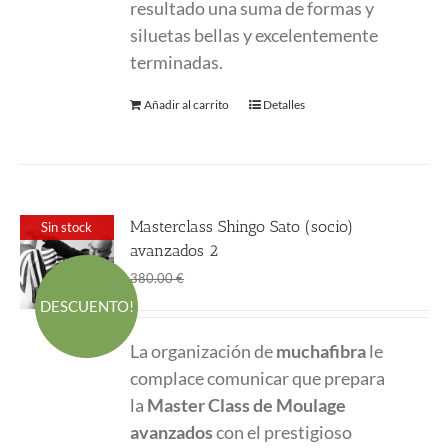
resultado una suma de formas y
siluetas bellas y excelentemente
terminadas.
Añadir al carrito
Detalles
Masterclass Shingo Sato (socio)
Sin stock
avanzados 2
El
El
270.00
€
380.00
€
precio
precio
DESCUENTO!
original
actual
La organización de
muchafibra
le
era:
es:
complace comunicar que prepara
380.00 €.
270.00 €.
la
Master Class
de Moulage
avanzados
con el prestigioso