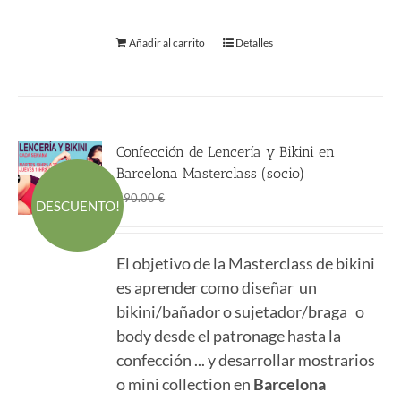
Añadir al carrito
Detalles
Confección de Lencería y Bikini en
Barcelona Masterclass (socio)
El
El
490.00
€
590.00
€
DESCUENTO!
precio
precio
original
actual
El objetivo de la Masterclass de bikini
era:
es:
es aprender como diseñar un
590.00 €.
490.00 €.
bikini/bañador o sujetador/braga o
body desde el patronage hasta la
confección ... y desarrollar mostrarios
o mini collection en
Barcelona