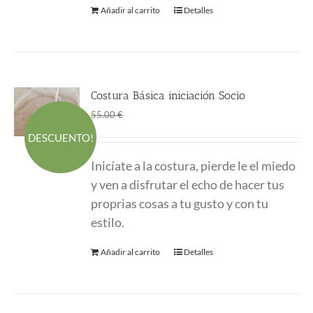
Añadir al carrito
Detalles
Costura Básica iniciación Socio
El
El
45.00
€
55.00
€
precio
precio
DESCUENTO!
original
actual
Inicíate a la costura, pierde le el miedo
era:
es:
y ven a disfrutar el echo de hacer tus
55.00 €.
45.00 €.
proprias cosas a tu gusto y con tu
estilo.
Añadir al carrito
Detalles