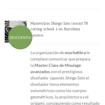
Masterclass Shingo Sato (socio) TR
cutting school 2 en Barcelona
El
El
270.00
€
320.00
€
DESCUENTO!
precio
precio
original
actual
La organización de
muchafibra
le
era:
es:
complace comunicar que prepara
320.00 €.
270.00 €.
la
Master Class
de Moulage
avanzados
con el prestigioso
diseñador japonés
Shingo Sato
el
diseñador toma elementos
volumétricos como los cuerpos
geométricos, la arquitectura y el
origami, consiguiendo como resultado