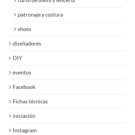
curso de bikini y lenceria
patronaje y costura
shoes
diseñadores
DIY
eventos
Facebook
Fichas técnicas
iniciación
Instagram