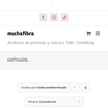
Saltar
CARRITO
Mi cuenta
al
contenido
Facebook
Instagram
Tiktok
Academia de patronaje y costura, Taller, Coworking
confeccíon
Inicio
confeccíon
Ordena por
Orden predeterminado
Mostrar
12 productos