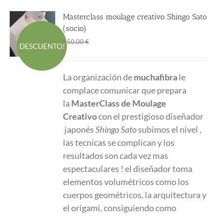
Masterclass moulage creativo Shingo Sato
(socio)
El
El
280.00
€
350.00
€
DESCUENTO!
precio
precio
original
actual
La organización de
muchafibra
le
era:
es:
complace comunicar que prepara
350.00 €.
280.00 €.
la
MasterClass
de Moulage
Creativo
con el prestigioso diseñador
japonés
Shingo Sato
subimos el nivel ,
las tecnicas se complican y los
resultados son cada vez mas
espectaculares ! el diseñador toma
elementos volumétricos como los
cuerpos geométricos, la arquitectura y
el origami, consiguiendo como