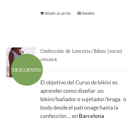
Añadir al carrito
Detalles
Confección de Lencería/Bikini (socio)
El
El
161.50
€
290.00
€
precio
precio
DESCUENTO!
original
actual
El objetivo del Curso de bikini es
era:
es:
aprender como diseñar un
290.00 €.
161.50 €.
bikini/bañador o sujetador/braga o
body desde el patronage hasta la
confección ... en
Barcelona