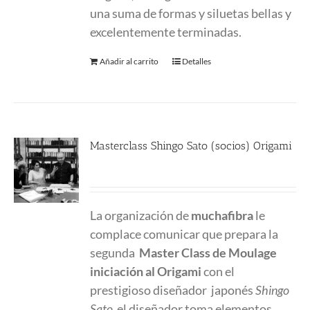
una suma de formas y siluetas bellas y
excelentemente terminadas.
Añadir al carrito
Detalles
Masterclass Shingo Sato (socios) Origami
190.00
€
La organización de
muchafibra
le
complace comunicar que prepara la
segunda
Master Class
de Moulage
iniciación al Origami
con el
prestigioso diseñador japonés
Shingo
Sato
el diseñador toma elementos