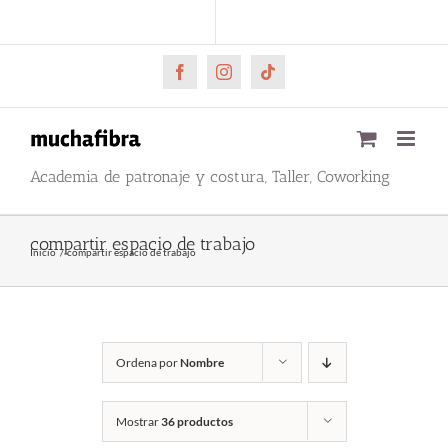
Saltar
CARRITO
Mi cuenta
al
contenido
Facebook
Instagram
Tiktok
Academia de patronaje y costura, Taller, Coworking
compartir espacio de trabajo
Inicio
compartir espacio de trabajo
Ordena por
Nombre
Mostrar
36 productos