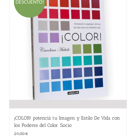
DESCUENTO!
¡COLOR! potenciá tu Imagen y Estilo De Vida con
los Poderes del Color. Socio
El
El
18.00
€
24.00
€