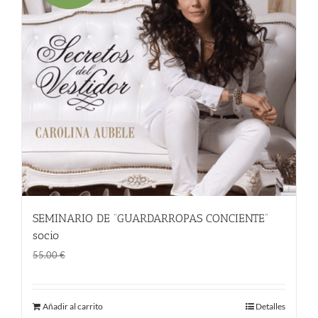
SEMINARIO DE “GUARDARROPAS CONCIENTE”
socio
El
El
45.00
€
55.00
€
precio
precio
original
actual
Añadir al carrito
Detalles
era:
es: