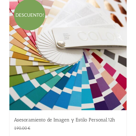
DESCUENTO!
Asesoramiento de Imagen y Estilo Personal.12h
El
El
190.00
€
190.00
€
precio
precio