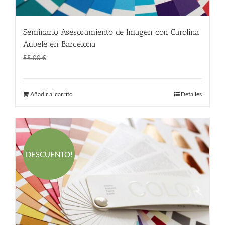
Seminario Asesoramiento de Imagen con Carolina
Aubele en Barcelona
El
El
55.00
€
55.00
€
precio
precio
original
actual
Añadir al carrito
Detalles
era:
es:
55.00 €.
55.00 €.
DESCUENTO!