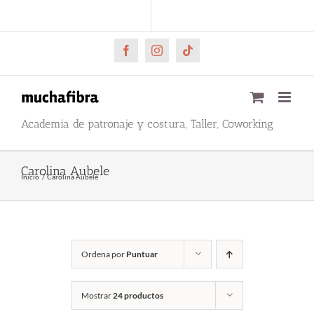
Saltar
CARRITO
Mi cuenta
al
contenido
Facebook
Instagram
Tiktok
Academia de patronaje y costura, Taller, Coworking
Carolina Aubele
Inicio
Carolina Aubele
Ordena por
Puntuar
Mostrar
24 productos