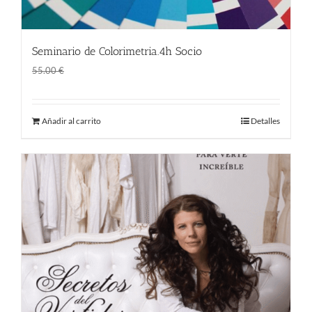
Seminario de Colorimetria.4h Socio
El
El
45.00
€
55.00
€
precio
precio
original
actual
Añadir al carrito
Detalles
era:
es:
55.00 €.
45.00 €.