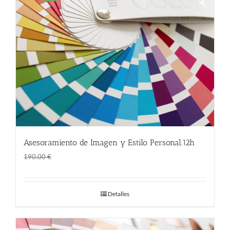
Asesoramiento de Imagen y Estilo Personal.12h
El
El
150.00
€
190.00
€
precio
precio
original
actual
Detalles
era:
es:
190.00 €.
150.00 €.