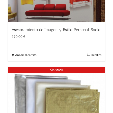
Asesoramiento de Imagen y Estilo Personal. Socio
El
El
150.00
€
190.00
€
precio
precio
original
actual
Añadir al carrito
Detalles
era:
es:
190.00 €.
150.00 €.
Sin stock