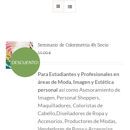
Seminario de Colorimetria.4h Socio
El
El
45.00
€
55.00
€
precio
precio
DESCUENTO!
original
actual
Para Estudiantes y Profesionales en
era:
es:
áreas de Moda, Imagen y Estética
55.00 €.
45.00 €.
personal
así como Asesoramiento de
Imagen, Personal Shoppers,
Maquilladores, Coloristas de
Cabello,Diseñadores de Ropa y
Accesorios, Productores de Modas,
Vendedores de Ropa y Accesorios