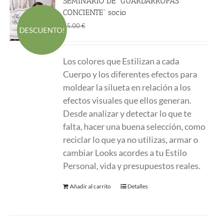
SEMINARIO DE “GUARDARROPAS
CONCIENTE” socio
El
El
45.00
€
55.00
€
DESCUENTO!
precio
precio
original
actual
Los colores que Estilizan a cada
era:
es:
Cuerpo y los diferentes efectos para
55.00 €.
45.00 €.
moldear la silueta en relación a los
efectos visuales que ellos generan.
Desde analizar y detectar lo que te
falta, hacer una buena selección, como
reciclar lo que ya no utilizas, armar o
cambiar Looks acordes a tu Estilo
Personal, vida y presupuestos reales.
Añadir al carrito
Detalles