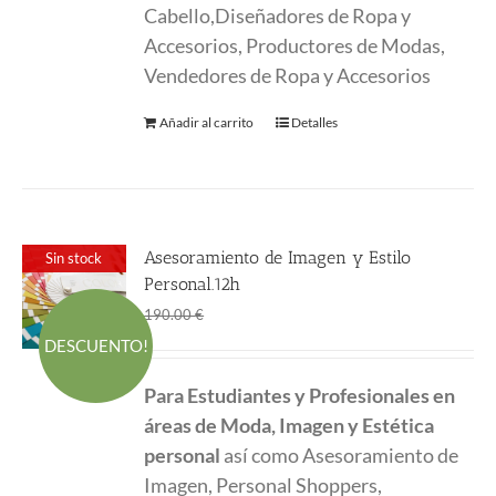
Cabello,Diseñadores de Ropa y
Accesorios, Productores de Modas,
Vendedores de Ropa y Accesorios
Añadir al carrito
Detalles
Asesoramiento de Imagen y Estilo
Sin stock
Personal.12h
El
El
150.00
€
190.00
€
precio
precio
DESCUENTO!
original
actual
Para Estudiantes y Profesionales en
era:
es:
áreas de Moda, Imagen y Estética
190.00 €.
150.00 €.
personal
así como Asesoramiento de
Imagen, Personal Shoppers,