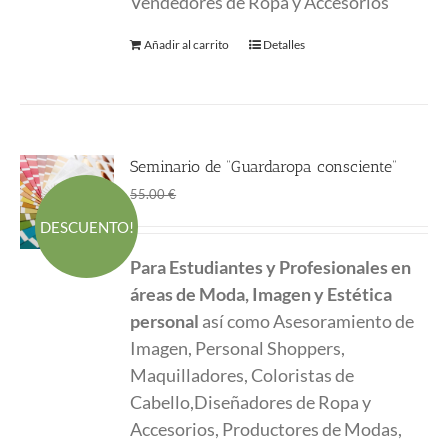
Vendedores de Ropa y Accesorios
Añadir al carrito
Detalles
Seminario de “Guardaropa consciente”
El
El
45.00
€
55.00
€
precio
precio
DESCUENTO!
original
actual
Para Estudiantes y Profesionales en
era:
es:
áreas de Moda, Imagen y Estética
55.00 €.
45.00 €.
personal
así como Asesoramiento de
Imagen, Personal Shoppers,
Maquilladores, Coloristas de
Cabello,Diseñadores de Ropa y
Accesorios, Productores de Modas,