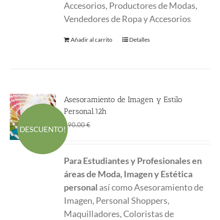
Accesorios, Productores de Modas,
Vendedores de Ropa y Accesorios
Añadir al carrito
Detalles
Asesoramiento de Imagen y Estilo
Personal.12h
El
El
190.00
€
190.00
€
DESCUENTO!
precio
precio
original
actual
Para Estudiantes y Profesionales en
era:
es:
áreas de Moda, Imagen y Estética
190.00 €.
190.00 €.
personal
así como Asesoramiento de
Imagen, Personal Shoppers,
Maquilladores, Coloristas de