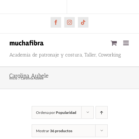
Saltar
CARRITO
Mi cuenta
al
contenido
Facebook
Instagram
Tiktok
Academia de patronaje y costura, Taller, Coworking
Carolina Aubele
Inicio
Carolina Aubele
Ordena por
Popularidad
Mostrar
36 productos