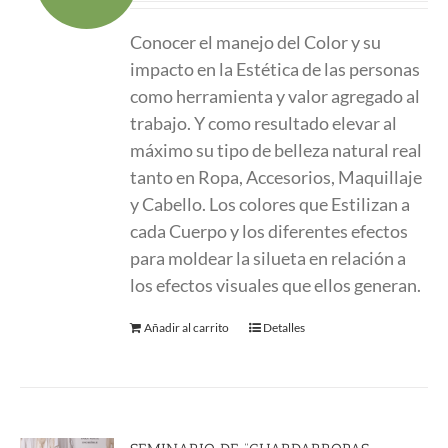
original
actual
Conocer el manejo del Color y su
era:
es:
impacto en la Estética de las personas
190.00 €.
150.00 €.
como herramienta y valor agregado al
trabajo. Y como resultado elevar al
máximo su tipo de belleza natural real
tanto en Ropa, Accesorios, Maquillaje
y Cabello. Los colores que Estilizan a
cada Cuerpo y los diferentes efectos
para moldear la silueta en relación a
los efectos visuales que ellos generan.
Añadir al carrito
Detalles