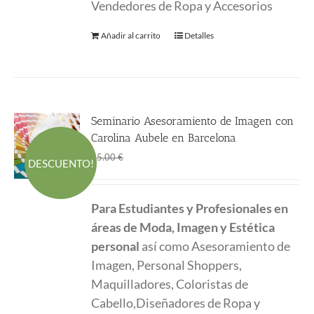
Vendedores de Ropa y Accesorios
Añadir al carrito
Detalles
Seminario Asesoramiento de Imagen con
Carolina Aubele en Barcelona
El
El
55.00
€
55.00
€
DESCUENTO!
precio
precio
original
actual
Para Estudiantes y Profesionales en
era:
es:
áreas de Moda, Imagen y Estética
55.00 €.
55.00 €.
personal
así como Asesoramiento de
Imagen, Personal Shoppers,
Maquilladores, Coloristas de
Cabello,Diseñadores de Ropa y