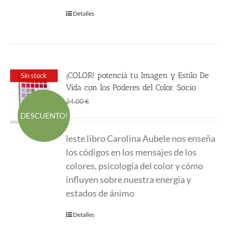
Detalles
¡COLOR! potenciá tu Imagen y Estilo De
Sin stock
Vida con los Poderes del Color. Socio
El
El
18.00
€
24.00
€
precio
precio
DESCUENTO!
original
actual
leste libro Carolina Aubele nos enseña
era:
es:
los códigos en los mensajes de los
24.00 €.
18.00 €.
colores, psicología del color y cómo
influyen sobre nuestra energìa y
estados de ánimo
Detalles