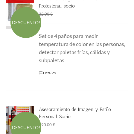
Profesional. socio
El
El
24.00
€
32.00
€
precio
precio
DESCUENTO!
original
actual
Set de 4 paños para medir
era:
es:
temperatura de color en las personas,
32.00 €.
24.00 €.
detectar paletas frías, cálidas y
subpaletas
Detalles
Asesoramiento de Imagen y Estilo
Personal. Socio
El
El
150.00
€
190.00
€
DESCUENTO!
precio
precio