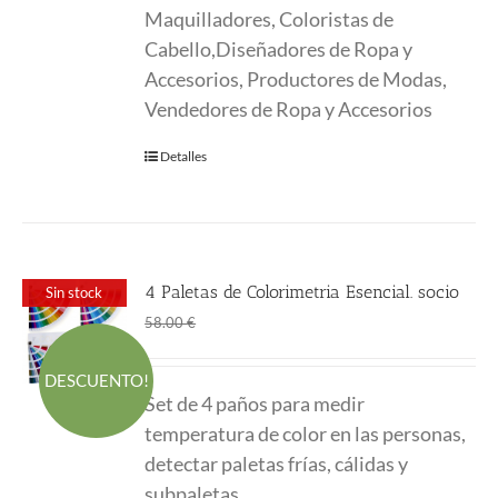
Maquilladores, Coloristas de
Cabello,Diseñadores de Ropa y
Accesorios, Productores de Modas,
Vendedores de Ropa y Accesorios
Detalles
4 Paletas de Colorimetria Esencial. socio
Sin stock
El
El
45.00
€
58.00
€
precio
precio
original
actual
DESCUENTO!
Set de 4 paños para medir
era:
es:
temperatura de color en las personas,
58.00 €.
45.00 €.
detectar paletas frías, cálidas y
subpaletas