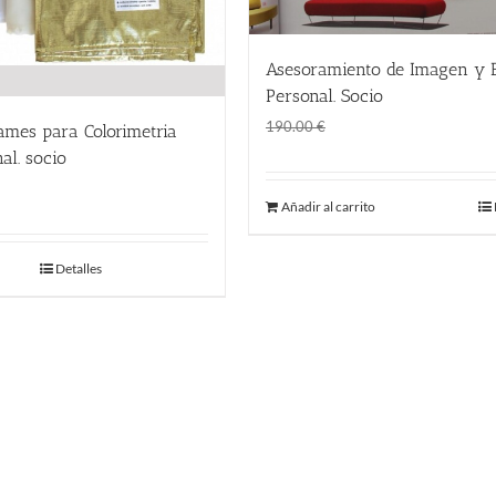
Asesoramiento de Imagen y E
Personal. Socio
El
El
150.00
€
190.00
€
ames para Colorimetria
precio
precio
al. socio
original
actual
El
El
24.00
€
Añadir al carrito
era:
es:
precio
precio
190.00 €.
150.00 €.
original
actual
Detalles
era:
es:
32.00 €.
24.00 €.