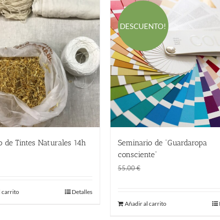
DESCUENTO!
o de Tintes Naturales 14h
Seminario de “Guardaropa
€
consciente”
El
El
45.00
€
55.00
€
precio
precio
original
actual
 carrito
Detalles
Añadir al carrito
era:
es:
55.00 €.
45.00 €.