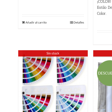
¡COLOR!
55.00
€
Estilo D
Color.
24.00
€
Añadir al carrito
Detalles
Sin stock
DESCU