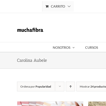
Saltar
CARRITO
Mi cuenta
al
contenido
NOSOTROS
CURSOS
Carolina Aubele
Ordena por
Popularidad
Mostrar
24 producto