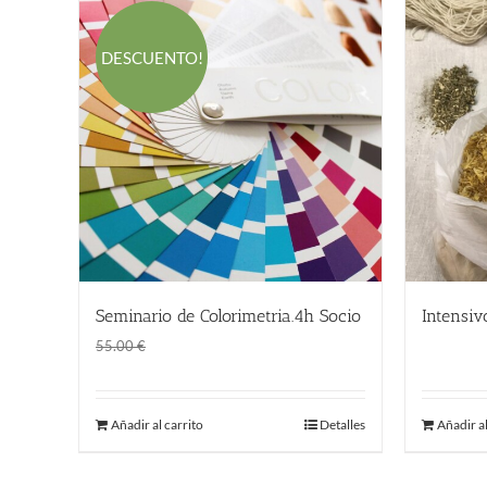
DESCUENTO!
Seminario de Colorimetria.4h Socio
Intensiv
El
El
45.00
€
190.00
55.00
€
precio
precio
original
actual
Añadir al carrito
Detalles
Añadir al
era:
es:
55.00 €.
45.00 €.