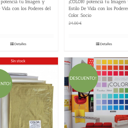
 potenciá tu Imagen y
¡COLOR! potenciá tu Imagen
e Vida con los Poderes del
Estilo De Vida con los Podere
Color. Socio
El
El
18.00
€
24.00
€
precio
precio
original
actual
Detalles
Detalles
era:
es:
24.00 €.
18.00 €.
Sin stock
DESCUENTO!
ENTO!