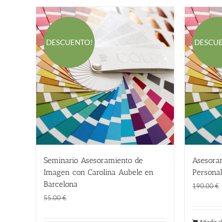
DESCUENTO!
DESCU
Seminario Asesoramiento de
Asesora
Imagen con Carolina Aubele en
Personal
Barcelona
190.00
€
El
El
55.00
€
55.00
€
precio
precio
Añadir al