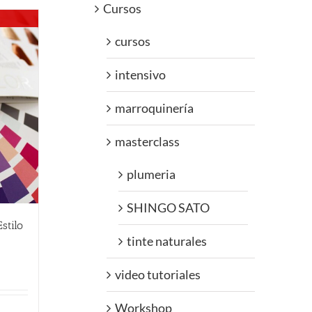
Cursos
cursos
intensivo
marroquinería
masterclass
plumeria
SHINGO SATO
stilo
tinte naturales
video tutoriales
Workshop