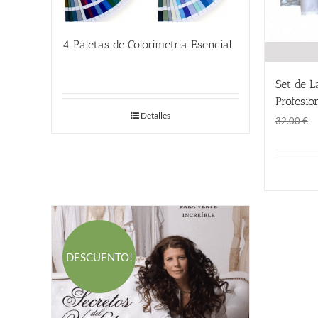
4 Paletas de Colorimetria Esencial
58.00
€
Set de L
Profesion
Detalles
32.00
€
DESCUENTO!