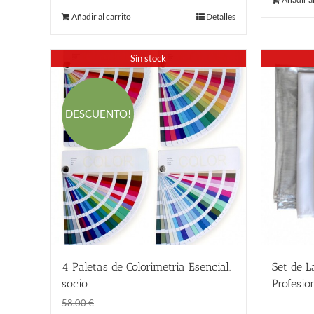
original
actual
Añadir al carrito
Detalles
era:
es:
55.00 €.
55.00 €.
Sin stock
DESCUENTO!
4 Paletas de Colorimetria Esencial.
Set de L
socio
Profesio
El
El
45.00
€
32.00
€
58.00
€