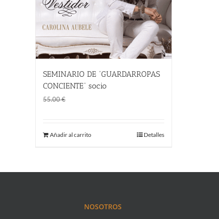
SEMINARIO DE “GUARDARROPAS
CONCIENTE” socio
El
El
45.00
€
55.00
€
precio
precio
original
actual
Añadir al carrito
Detalles
era:
es:
55.00 €.
45.00 €.
NOSOTROS