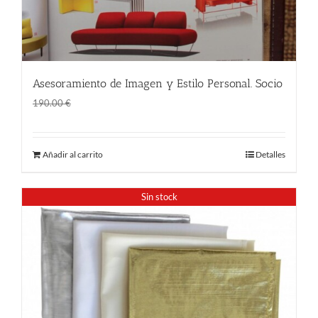
Asesoramiento de Imagen y Estilo Personal. Socio
El
El
150.00
€
190.00
€
precio
precio
original
actual
Añadir al carrito
Detalles
era:
es:
190.00 €.
150.00 €.
Sin stock