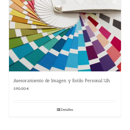
Asesoramiento de Imagen y Estilo Personal.12h
El
El
150.00
€
190.00
€
precio
precio
original
actual
Detalles
era:
es:
190.00 €.
150.00 €.