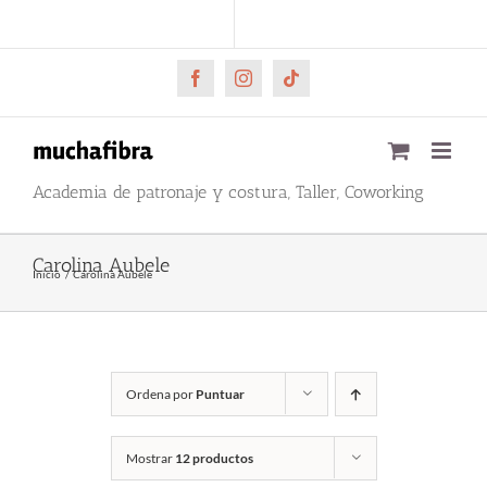
Saltar
CARRITO
Mi cuenta
al
contenido
Facebook
Instagram
Tiktok
Academia de patronaje y costura, Taller, Coworking
Carolina Aubele
Inicio
Carolina Aubele
Ordena por
Puntuar
Mostrar
12 productos