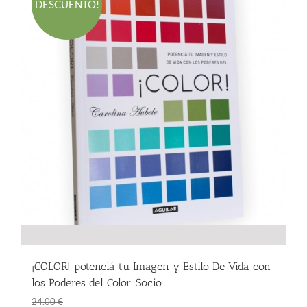
DESCUENTO!
¡COLOR! potenciá tu Imagen y Estilo De Vida con
los Poderes del Color. Socio
El
El
18.00
€
24.00
€