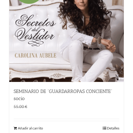
SEMINARIO DE “GUARDARROPAS CONCIENTE”
socio
El
El
45.00
€
55.00
€
precio
precio
original
actual
Añadir al carrito
Detalles
era:
es: