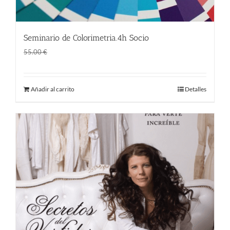
Seminario de Colorimetria.4h Socio
El
El
45.00
€
55.00
€
precio
precio
original
actual
Añadir al carrito
Detalles
era:
es:
55.00 €.
45.00 €.