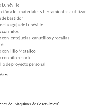
 Lunéville
ción a los materiales y herramientas a utilizar
 de bastidor
e la aguja de Lunéville
 con hilos
con lentejuelas, canutillos y rocallas
ré
 con Hilo Metálico
 con hilo resorte
llo de proyecto personal
etalles
nto de Maquinas de Coser-Inicial.