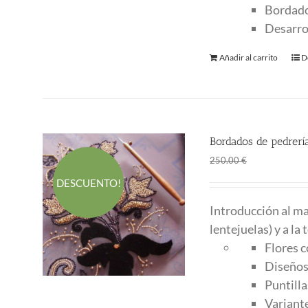
Bordado
Desarro
Añadir al carrito
D
Bordados de pedrería
El
El
188.00
€
250.00
€
precio
p
DESCUENTO!
original
a
Introducción al ma
era:
es
lentejuelas) y a la
250.00 €.
1
Flores 
Diseños
Puntilla
Variante