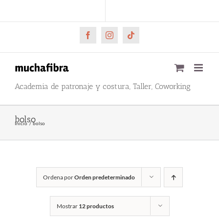
Saltar
CARRITO
Mi cuenta
al
contenido
Facebook
Instagram
Tiktok
Academia de patronaje y costura, Taller, Coworking
bolso
Inicio
bolso
Ordena por
Orden predeterminado
Mostrar
12 productos