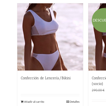
DESCU
Confección de Lencería/Bikini
Confecci
290.00
€
(socio)
290.00
€
Añadir al carrito
Detalles