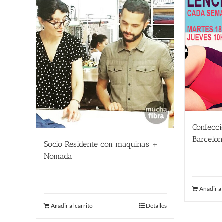
Confecci
Barcelo
Socio Residente con maquinas +
290.00
Nomada
400.00
€
Añadir al
Añadir al carrito
Detalles