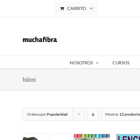
Saltar
CARRITO
Mi cuenta
al
contenido
NOSOTROS
CURSOS
bikini
Ordena por
Popularidad
Mostrar
12 producto