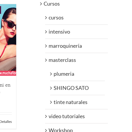
Cursos
cursos
intensivo
marroquinería
masterclass
plumeria
ini en
SHINGO SATO
)
tinte naturales
video tutoriales
Detalles
Workshop