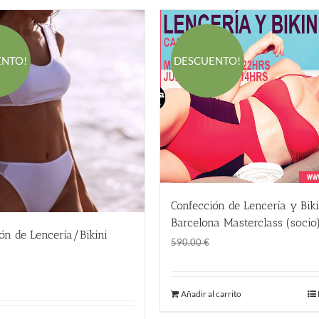
ENTO!
DESCUENTO!
Confección de Lencería y Bik
Barcelona Masterclass (socio
ón de Lencería/Bikini
El
El
490.00
€
590.00
€
precio
precio
El
El
161.50
€
original
actual
precio
precio
Añadir al carrito
era:
es:
original
actual
590.00 €.
490.00 €.