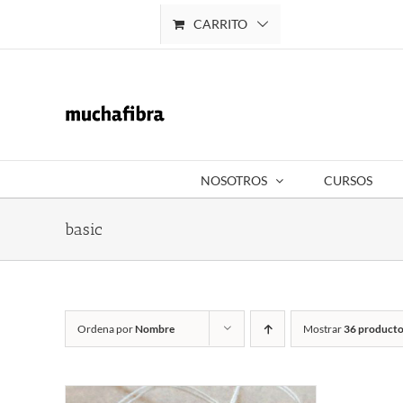
Saltar
CARRITO
Mi cuenta
al
contenido
NOSOTROS
CURSOS
basic
Ordena por
Nombre
Mostrar
36 producto