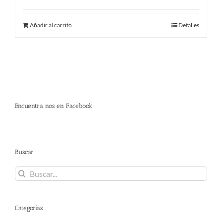
precio
precio
original
actual
Añadir al carrito
Detalles
era:
es:
380.00 €.
298.00 €.
Encuentra nos en Facebook
Buscar
Buscar:
Categorías