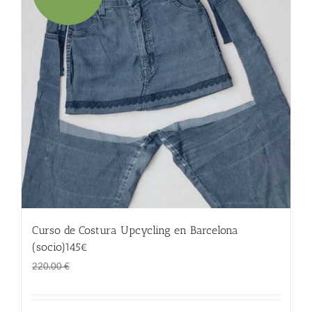
Curso de Costura Upcycling en Barcelona
(socio)145€
El
El
145.00
€
220.00
€
precio
precio
original
actual