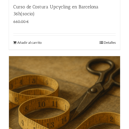
Curso de Costura Upcycling en Barcelona
36h(socio)
El
El
360.00
€
660.00
€
precio
precio
original
actual
Añadir al carrito
Detalles
era:
es:
660.00 €.
360.00 €.