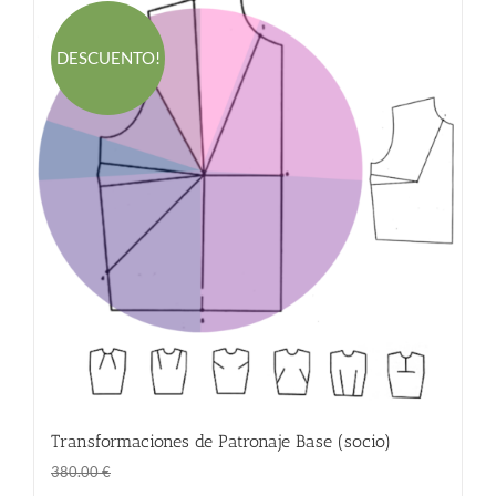
DESCUENTO!
Transformaciones de Patronaje Base (socio)
El
El
298.00
€
380.00
€