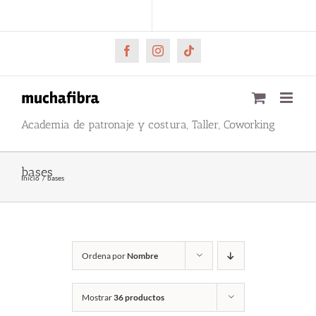
Saltar
CARRITO
Mi cuenta
al
contenido
Facebook
Instagram
Tiktok
Academia de patronaje y costura, Taller, Coworking
bases
Inicio
bases
Ordena por
Nombre
Mostrar
36 productos