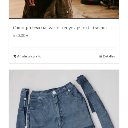
Como profesionalizar el recyclaje textil (socio)
El
El
1.00
€
580.00
€
precio
precio
original
actual
Añadir al carrito
Detalles
era:
es:
580.00 €.
1.00 €.