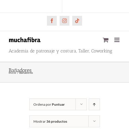
Saltar
CARRITO
Mi cuenta
al
contenido
Facebook
Instagram
Tiktok
Academia de patronaje y costura, Taller, Coworking
Bañadores
Inicio
Bañadores
Ordena por
Puntuar
Mostrar
36 productos