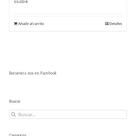
El
El
45.00
€
55.00
€
precio
precio
original
actual
Añadir al carrito
Detalles
era:
es:
55.00 €.
45.00 €.
Encuentra nos en Facebook
Buscar
Buscar:
Categorías