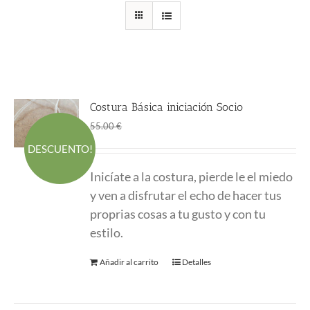
Costura Básica iniciación Socio
El
El
45.00
€
55.00
€
precio
precio
DESCUENTO!
original
actual
Inicíate a la costura, pierde le el miedo
era:
es:
y ven a disfrutar el echo de hacer tus
55.00 €.
45.00 €.
proprias cosas a tu gusto y con tu
estilo.
Añadir al carrito
Detalles