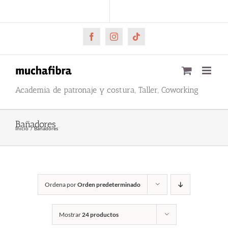
Saltar
CARRITO
Mi cuenta
al
contenido
Facebook
Instagram
Tiktok
Academia de patronaje y costura, Taller, Coworking
Bañadores
Inicio
Bañadores
Ordena por
Orden predeterminado
Mostrar
24 productos