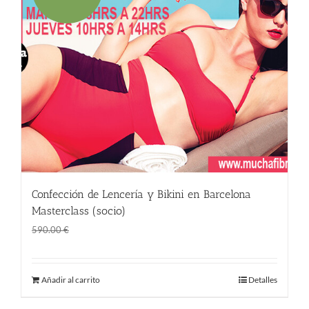
Confección de Lencería y Bikini en Barcelona
Masterclass (socio)
El
El
490.00
€
590.00
€
precio
precio
original
actual
Añadir al carrito
Detalles
era:
es:
590.00 €.
490.00 €.