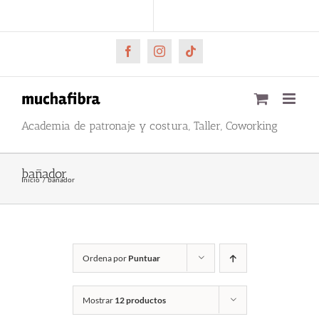
Saltar
CARRITO
Mi cuenta
al
contenido
Facebook
Instagram
Tiktok
Academia de patronaje y costura, Taller, Coworking
bañador
Inicio
bañador
Ordena por
Puntuar
Mostrar
12 productos