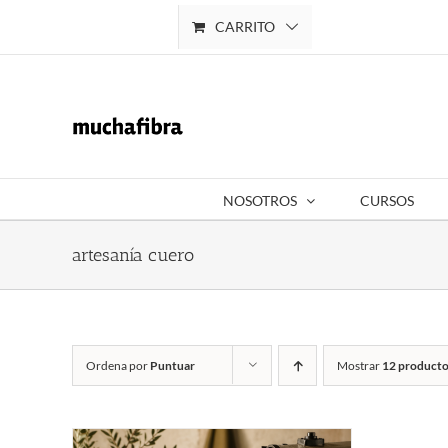
Saltar
CARRITO
Mi cuenta
al
contenido
NOSOTROS
CURSOS
artesanía cuero
Ordena por
Puntuar
Mostrar
12 producto