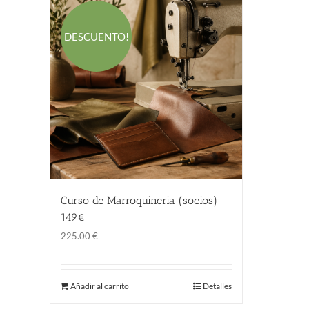
DESCUENTO!
Curso de Marroquineria (socios)
149€
El
El
149.00
€
225.00
€
precio
precio
original
actual
Añadir al carrito
Detalles
era:
es:
225.00 €.
149.00 €.